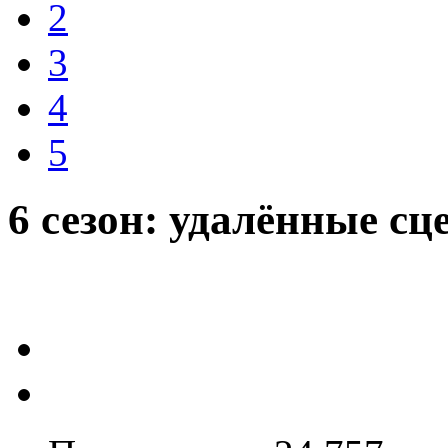
2
3
4
5
6 сезон: удалённые с