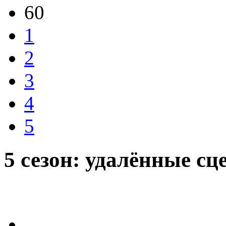
60
1
2
3
4
5
5 сезон: удалённые с