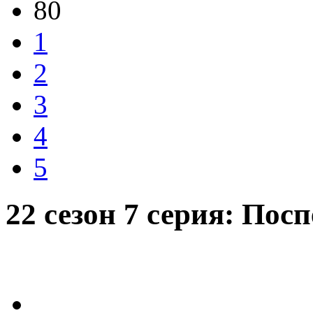
80
1
2
3
4
5
22 сезон 7 серия: Пос