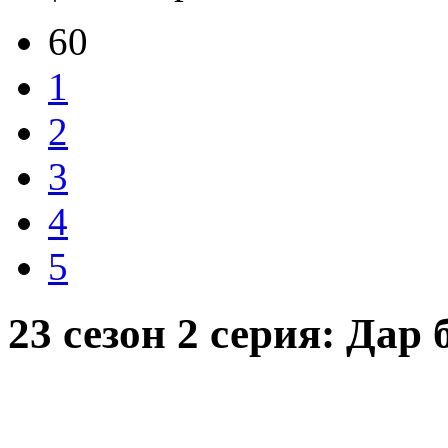
60
1
2
3
4
5
23 сезон 2 серия: Дар