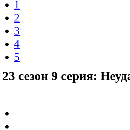
1
2
3
4
5
23 сезон 9 серия: Неу