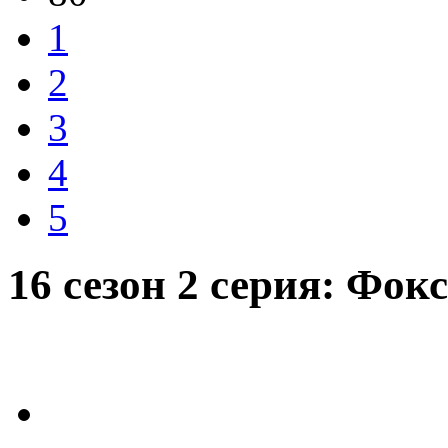
1
2
3
4
5
16 сезон 2 серия: Фок