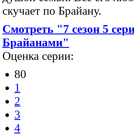
скучает по Брайану.
Смотреть "7 сезон 5 сер
Брайанами"
Оценка серии:
80
1
2
3
4