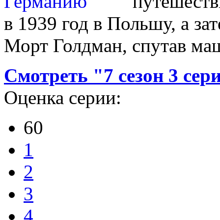
путешестви
в 1939 год в Польшу, а за
Морт Голдман, спутав маш
Смотреть "7 сезон 3 сер
Оценка серии:
60
1
2
3
4