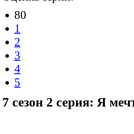
80
1
2
3
4
5
7 сезон 2 серия: Я ме