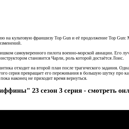
 на культовую франшизу Top Gun и её продолжение Top Gun: Ma
изменений.
лишком самоуверенного пилота военно-морской авиации. Его лу
инструктором становится Чарли, роль которой достаётся Лоис.
тика отходит на второй план после трагического задания. Одна
 этого серия превращает его переживания в большую шутку про
 пока наконец не приходит время вернуться.
иффины" 23 сезон 3 серия - смотреть он