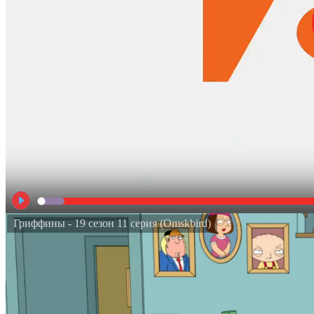
Гриффины - 19 сезон 11 серия (Omskbird)