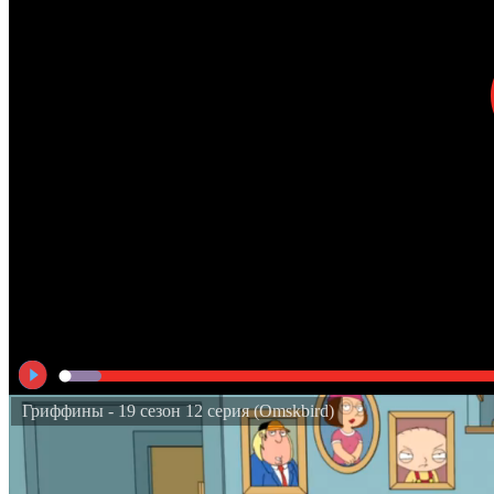
Гриффины - 19 сезон 12 серия (Omskbird)