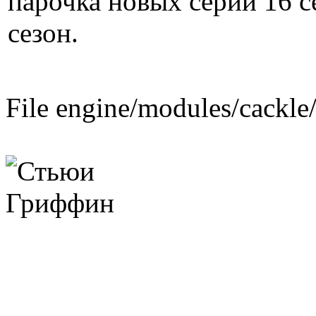
парочка новых серий 16 с
сезон.
File engine/modules/cackle