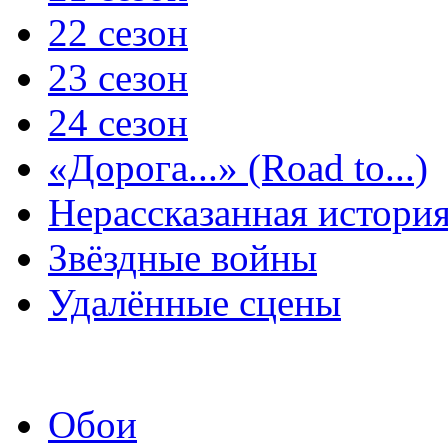
22 сезон
23 сезон
24 сезон
«Дорога...» (Road to...)
Нерассказанная истори
Звёздные войны
Удалённые сцены
Обои