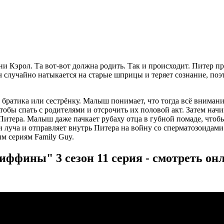
и Кэрол. Та вот-вот должна родить. Так и происходит. Питер пр
ач случайно натыкается на старые шприцы и теряет сознание, п
 братика или сестрёнку. Малыш понимает, что тогда всё вниман
тобы спать с родителями и отсрочить их половой акт. Затем начи
Питера. Малыш даже пачкает рубаху отца в губной помаде, чтобы 
луча и отправляет внутрь Питера на войну со сперматозоидами. 
м сериям Family Guy.
иффины" 3 сезон 11 серия - смотреть он