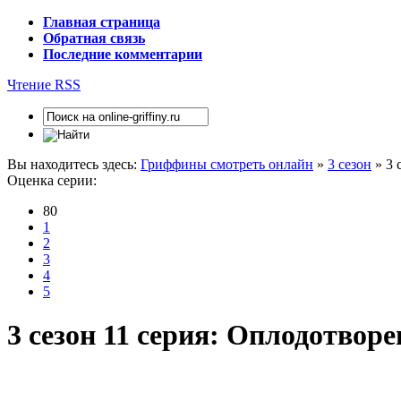
Главная страница
Обратная связь
Последние комментарии
Чтение RSS
Вы находитесь здесь:
Гриффины смотреть онлайн
»
3 сезон
» 3 
Оценка серии:
80
1
2
3
4
5
3 сезон 11 серия: Оплодотво