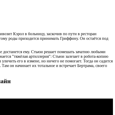
ивозит Кэрол в больницу, заскочив по пути в ресторан
оэтому роды приходится принимать Гриффину. Он остаётся под
ие достанется ему. Стьюи решает помешать зачатию любыми
нается "тяжёлая артиллерия": Стьюи залезает в робота-копию
уличить его в измене, но ничего не помогает. Тогда он садится
Там он начинает их тотальное и встречает Бертрама, своего
лайн