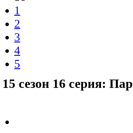
1
2
3
4
5
15 сезон 16 серия: П