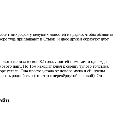
просит микрофон у ведущих новостей на радио, чтобы объявить
коре туда приглашают и Стьюи, и двое друзей образуют дуэт
 нового жениха в свои 82 года. Лоис ей помогает и однажды
ового папу. Но Том находит ключ к сердцу тупого толстяка,
оре уехала. Она просто устала от нового мужа и ей нужны
 есть родной сын (тот, что с перевёрнутой головой). Он
лайн