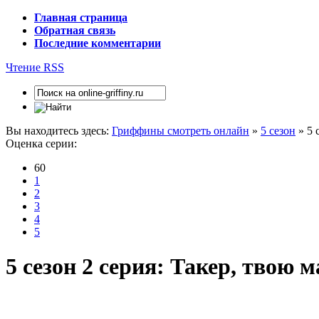
Главная страница
Обратная связь
Последние комментарии
Чтение RSS
Вы находитесь здесь:
Гриффины смотреть онлайн
»
5 сезон
» 5 
Оценка серии:
60
1
2
3
4
5
5 сезон 2 серия: Такер, твою м