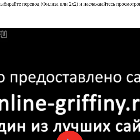
ыбирайте перевод (Филиза или 2x2) и наслаждайтесь просмотро