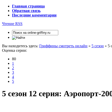
Главная страница
Обратная связь
Последние комментарии
Чтение RSS
Вы находитесь здесь:
Гриффины смотреть онлайн
»
5 сезон
» 5 
Оценка серии:
80
1
2
3
4
5
5 сезон 12 серия: Аэропорт-20