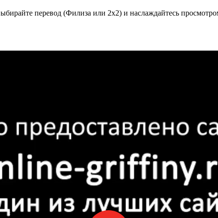
ыбирайте перевод (Филиза или 2x2) и наслаждайтесь просмотро