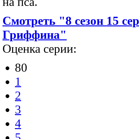
на пса.
Смотреть "8 сезон 15 с
Гриффина"
Оценка серии:
80
1
2
3
4
5