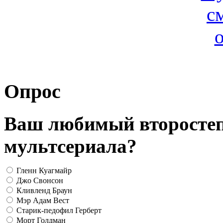
Опрос
Ваш любимый второсте
мультсериала?
Гленн Куагмайр
Джо Свонсон
Кливленд Браун
Мэр Адам Вест
Старик-педофил Герберт
Морт Голдман